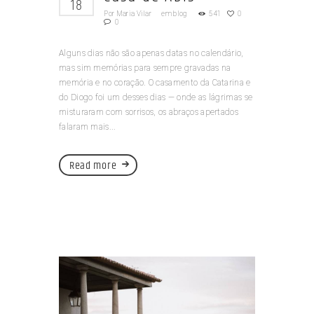
18
Por
Maria Vilar
em
blog
541
0
0
Alguns dias não são apenas datas no calendário,
mas sim memórias para sempre gravadas na
memória e no coração. O casamento da Catarina e
do Diogo foi um desses dias — onde as lágrimas se
misturaram com sorrisos, os abraços apertados
falaram mais...
Read more