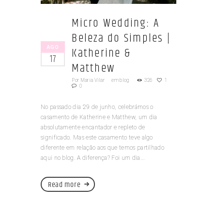
Micro Wedding: A
Beleza do Simples |
AGO
Katherine &
17
Matthew
Por
Maria Vilar
em
blog
326
1
0
No passado dia 29 de junho, celebrámos o
casamento de Katherine e Matthew, um dia
absolutamente encantador e repleto de
significado. Mas este casamento teve algo
diferente em relação aos que temos partilhado
aqui no blog. A diferença? Foi um dia...
Read more