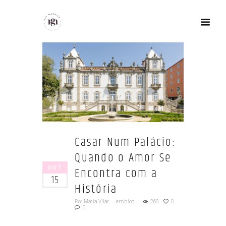
Casar Num Palácio:
Quando o Amor Se
OUT
Encontra com a
15
História
Por
Maria Vilar
em
blog
268
0
0