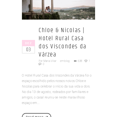
Chloe & Nicolas |
Hotel Rural Casa
DEZ
dos Viscondes da
03
Várzea
Por
Maria Vilar
em
blog
638
1
0
O Hotel Rural Casa dos Viscondes da Várzea foi o
espaço escolhido pelos nossos noivos Chloe e
Nicolas para celebrar o início da sua vida a dois.
No dia 13 de agosto, rodeados por familiares e
amigos, o casal reuniu-se neste maravilhoso
espaço em...