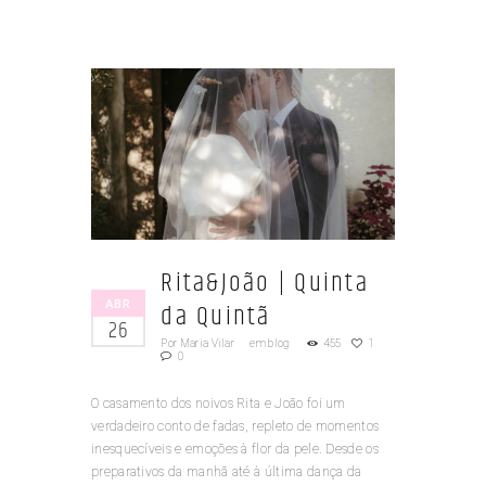
Rita&João | Quinta
ABR
da Quintã
26
Por
Maria Vilar
em
blog
455
1
0
O casamento dos noivos Rita e João foi um
verdadeiro conto de fadas, repleto de momentos
inesquecíveis e emoções à flor da pele. Desde os
preparativos da manhã até à última dança da