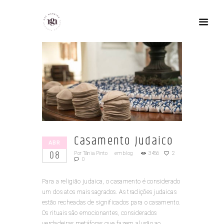
Casamento Judaico
ABR
08
Por
Tânia Pinto
em
blog
3456
2
0
Para a religião judaica, o casamento é considerado
um dos atos mais sagrados. As tradições judaicas
estão recheadas de significados para o casamento.
Os rituais são emocionantes, considerados
verdadeiras metáforas que fazem alusão ao